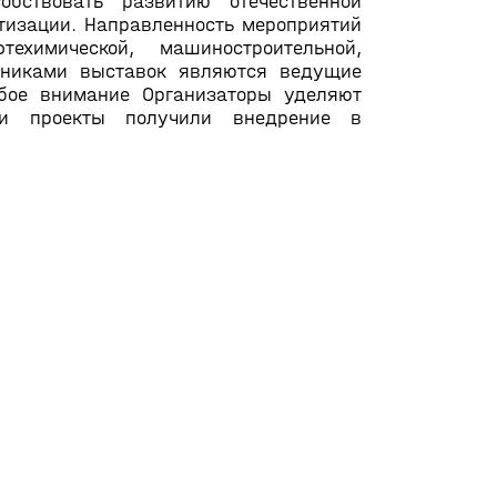
обствовать развитию отечественной
тизации. Направленность мероприятий
ехимической, машиностроительной,
стниками выставок являются ведущие
обое внимание Организаторы уделяют
 и проекты получили внедрение в