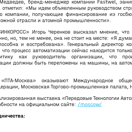
й Медведев, бренд-менеджер компании Fastwel, зан
, отметил: «Мы идем объявленным руководством стр
о компании, получающие финансирование из госбю
рожной отрасли и атомной промышленности».
СИНКОРОСС» Игорь Черенков высказал мнение, что
о, но, тем не менее, она не стоит на месте: «Я дум
пособна и востребована». Генеральный директор 
 что процесс автоматизации сейчас находится тольк
итику как руководитель организации, что пр
рации должны быть переложены на машины, на автом
ПТА-Москва» оказывают Международное общест
ерации, Московская Торгово-промышленная палата, 
лизированная выставка «Передовые Технологии Автом
робности на официальном сайте:
/moscow/
дничества: