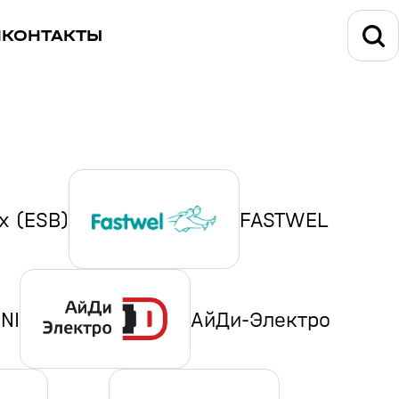
И
КОНТАКТЫ
ox (ESB)
FASTWEL
NI
АйДи-Электро