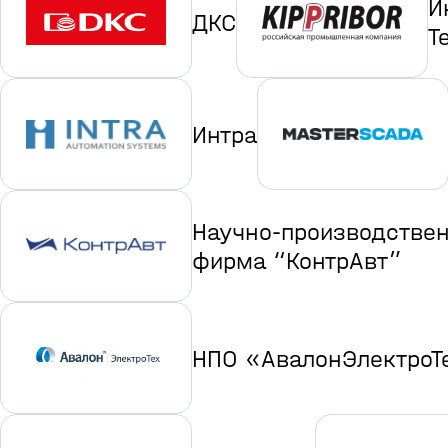
И
ДКС
Т
Интра
Научно-производстве
фирма “КонтрАвт”
НПО «АвалонЭлектроТ