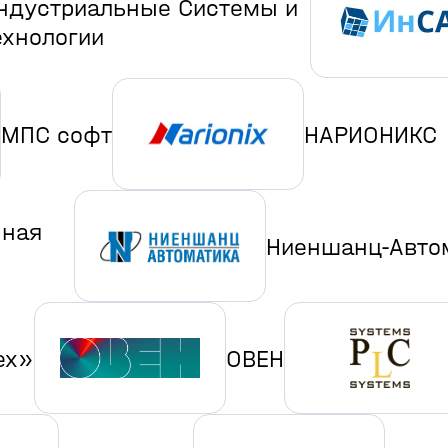
ндустриальные Системы и
ехнологии
МПС софт
НАРИОНИКС
нная
Ниеншанц-Авто
ех»
ОВЕН