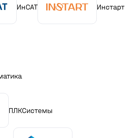
ИнСАТ
Инстарт
матика
ПЛКСистемы