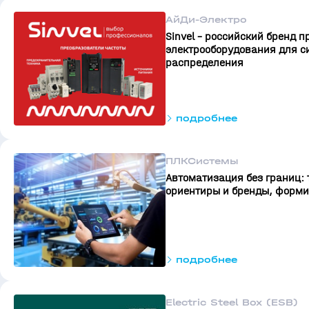
АйДи-Электро
Sinvel – российский бренд 
электрооборудования для с
распределения
подробнее
ПЛКСистемы
Автоматизация без границ: 
ориентиры и бренды, форм
подробнее
Electric Steel Box (ESB)