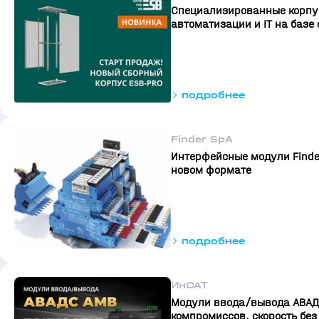
Специализированные корпу
автоматизации и IT на базе 
подробнее
Finder SpA
Интерфейсные модули Finder
новом формате
подробнее
ИнСАТ
Модули ввода/вывода АВАДС
компромиссов, скорость без