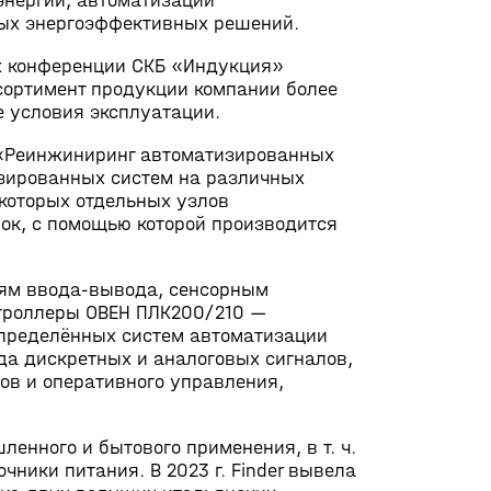
энергии, автоматизации
ных энергоэффективных решений.
ах конференции СКБ «Индукция»
сортимент продукции компании более
 условия эксплуатации.
 «Реинжиниринг автоматизированных
изированных систем на различных
которых отдельных узлов
ок, с помощью которой производится
лям
ввода-вывода
, сенсорным
троллеры ОВЕН ПЛК200/210 —
пределённых систем автоматизации
да дискретных и аналоговых сигналов,
ов и оперативного управления,
шленного и бытового применения,
в т. ч.
ники питания. В 2023 г. Finder вывела