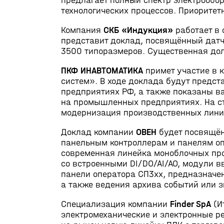
предлагает полный спектр электрообо
технологических процессов. Приорите
Компания
СКБ «Индукция»
работает в 
представит доклад, посвящённый дат
3500 типоразмеров. Существенная дол
ПКФ ИНАВТОМАТИКА
примет участие в 
систем». В ходе доклада будут предс
предприятиях РФ, а также показаны в
на промышленных предприятиях. На ст
модернизация производственных линий
Доклад компании
ОВЕН
будет посвящён
панельным контроллерам и панелям о
современная линейка моноблочных пр
со встроенными DI/DO/AI/AO, модули
в
панели оператора СП3хх, предназначе
а также ведения архива событий или з
Специализация компании
Finder SpA
(И
электромеханические и электронные рел