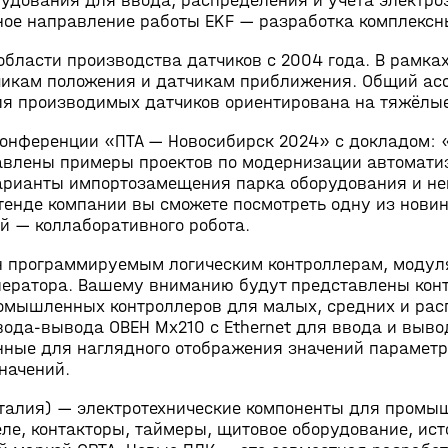
рудования для ввода, распределения и учёта электро
тное направление работы EKF — разработка комплекс
области производства датчиков с 2004 года. В рамк
чикам положения и датчикам приближения. Общий ас
я производимых датчиков ориентирована на тяжёлые
конференции «ПТА — Новосибирск 2024» с докладом:
тавлены примеры проектов по модернизации автомат
арианты импортозамещения парка оборудования и не
енде компании вы сможете посмотреть одну из новин
 — коллаборативного робота.
 программируемым логическим контроллерам, моду
ператора. Вашему вниманию будут представлены кон
омышленных контроллеров для малых, средних и рас
вода-вывода
ОВЕН Мх210 с Ethernet для ввода и выво
нные для наглядного отображения значений параметр
начений.
талия) — электротехнические компоненты для промы
е, контакторы, таймеры, щитовое оборудование, источ