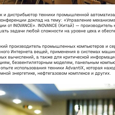
 и дистрибьютор техники промышленной автоматиза
конференции доклад на тему: «Управление механизм
ции от INOVANCE». INOVANCE (Китай) — производител
шать задачи любой сложности на уровне цеха и обесп
ский производитель промышленных компьютеров и се
ого Интернета вещей, применения в системах машин
чных вычислений, а также для критической информаци
нциям, безвентиляторным моделям, панельным компью
опыте использования техники AdvantiX, которая нахо
мной энергетике, нефтегазовом комплексе и других.