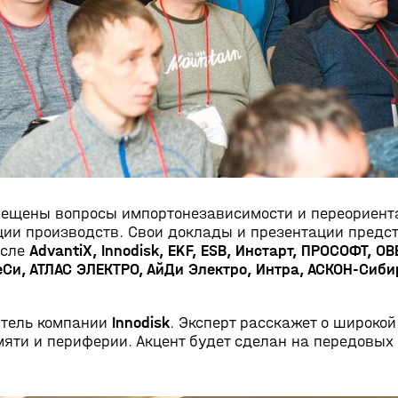
вещены вопросы импортонезависимости и переориент
ии производств. Свои доклады и презентации предс
исле
AdvantiХ, Innodisk, EKF, ESB, Инстарт, ПРОСОФТ, 
Си, АТЛАС ЭЛЕКТРО, АйДи Электро, Интра,
АСКОН-Сиби
тель компании
Innodisk
. Эксперт расскажет о широко
яти и периферии. Акцент будет сделан на передовых