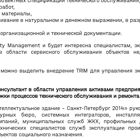
объектных спецификаций технического обслуживания
работ,
и материалы,
уживание в натуральном и денежном выражении, в раз
 организационной и технической документации.
lity Management и будет интересна специалистам, э
в области сервисного обслуживания объектов н
 можно выделить внедрение TRIM для управления э
онсультант в области управления активами предприя
жки процессов технического обслуживания и ремонта
еллектуальное здание – Санкт-Петербург 2014» рук
урных бюро, системных интеграторов, инсталля
омпаний, муниципальных служб ЖКХ, профильных д
ехнических специалистов служб эксплуатации про
ъектов социального назначения.