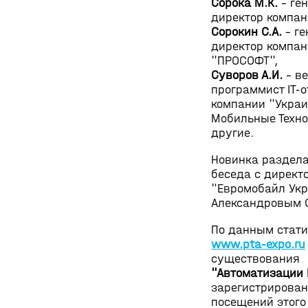
Сорока М.К.
- ге
директор компан
Сорокин С.А.
- г
директор компа
"ПРОСОФТ",
Суворов А.И.
- в
программист IT-
компании "Украи
Мобильные Техно
другие.
Новинка раздел
беседа с директ
"Евромобайл Укр
Александровым С
По данным стати
www.pta-expo.ru
существования
"Автоматизации
зарегистрирован
посещений этого