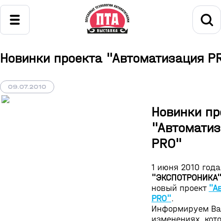
Новинки проекта "Автоматизация P
09.07.2010
Новинки пр
"Автомати
PRO"
1 июня 2010 год
"ЭКСПОТРОНИКА
новый проект
"А
PRO"
.
Информируем Ва
изменениях, кот