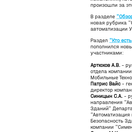
произошли за эт
В разделе
"Обзо
новая рубрика 
автоматизации У
Раздел
"Кто есть
пополнился нов
участниками:
Артюхов А.В.
- ру
отдела компании
Мобильные Техно
Патрис Вайс
- ге
директор компан
Синицын С.А.
- р
направления "А
Зданий" Департ
"Автоматизация 
Безопасность Зд
компании "Симен