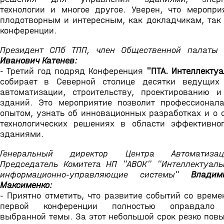
технологии и многое другое. Уверен, что меропри
плодотворным и интересным, как докладчикам, так
конференции.
Президент СПб ТПП, член Общественной палат
Иванович Катенев:
- Третий год подряд Конференция
"ПТА. Интеллекту
собирает в Северной столице десятки ведущих 
автоматизации, строительству, проектированию и
зданий. Это мероприятие позволит профессионал
опытом, узнать об инновационных разработках и о
технологических решениях в области эффективно
зданиями.
Генеральный директор Центра Автоматиза
Председатель Комитета НП "АВОК" "Интеллектуал
информационно-управляющие системы"
Владим
Максименко:
- Приятно отметить, что развитие событий со врем
первой конференции полностью оправдало а
выбранной темы. За этот небольшой срок резко пов