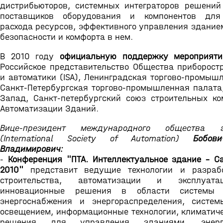
дистрибьюторов, системных интеграторов решений 
поставщиков оборудования и компонентов для
расхода ресурсов, эффективного управления здание
безопасности и комфорта в нем.
В 2010 году
официальную поддержку мероприяти
Российское представительство Общества приборостр
и автоматики (ISA), Ленинградская торгово-промыш
Санкт-Петербургская торгово-промышленная палата,
Запад, Санкт-петербургский союз строительных ко
Автоматизации Зданий.
Вице-президент международного общества а
(International Society of Automation)
Бобов
Владимирович:
-
Конференция "ПТА. Интеллектуальное здание – Са
2010"
представит ведущие технологии и разраб
строительства, автоматизации и эксплуата
инновационные решения в области системы б
энергоснабжения и энергораспределения, систе
освещением, информационные технологии, климатиче
решения для управления зданиями, энерго