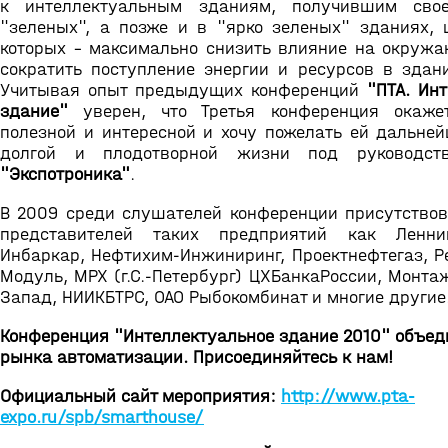
к интеллектуальным зданиям, получившим сво
"зеленых", а позже и в "ярко зеленых" зданиях, 
которых – максимально снизить влияние на окруж
сократить поступление энергии и ресурсов в здани
Учитывая опыт предыдущих конференций
"ПТА. Ин
здание"
уверен, что Третья конференция окаже
полезной и интересной и хочу пожелать ей дальней
долгой и плодотворной жизни под руководст
"Экспотроника"
.
В 2009 среди слушателей конференции присутствов
представителей таких предприятий как Ленни
Инбаркар, Нефтихим-Инжиниринг, Проектнефтегаз, Р
Модуль, МРХ (г.С.-Петербург) ЦХБанкаРоссии, Монта
Запад, НИИКБТРС, ОАО Рыбокомбинат и многие другие
Конференция "Интеллектуальное здание 2010" объед
рынка автоматизации. Присоединяйтесь к нам!
Официальный сайт мероприятия:
http://www.pta-
expo.ru/spb/smarthouse/