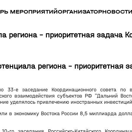
РЬ МЕРОПРИЯТИЙ
ОРГАНИЗАТОР
НОВОСТ
а региона - приоритетная задача К
тенциала региона - приоритетная 
 33-е заседание Координационного совета по в
ского взаимодействия субъектов РФ "Дальний Восто
ние уделялось привлечению иностранных инвестиций 
или в экономику Востока России 8,5 миллиарда долл
0-го заседания Российско-Китайского Координац