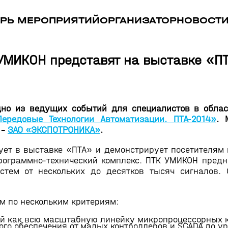
РЬ МЕРОПРИЯТИЙ
ОРГАНИЗАТОР
НОВОСТ
УМИКОН представят на выставке «П
одно из ведущих событий для специалистов в обла
редовые Технологии Автоматизации. ПТА-2014»
. 
 -
ЗАО «ЭКСПОТРОНИКА»
.
ует в выставке «ПТА» и демонстрирует посетителям 
рограммно-технический комплекс. ПТК УМИКОН предн
тем от нескольких до десятков тысяч сигналов. 
 по нескольким критериям:
й как всю масштабную линейку микропроцессорных к
ного обеспечения от малых контроллеров и SCADA до у