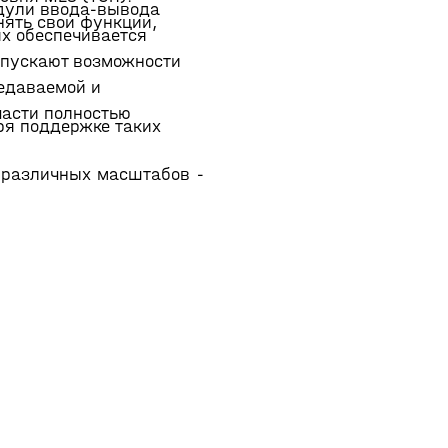
одули ввода-вывода
нять свои функции,
ях обеспечивается
опускают возможности
редаваемой и
части полностью
ря поддержке таких
 различных масштабов -