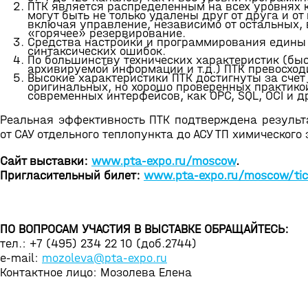
ПТК является распределенным на всех уровнях к
могут быть не только удалены друг от друга и о
включая управление, независимо от остальных, 
«горячее» резервирование.
Средства настройки и программирования едины 
синтаксических ошибок.
По большинству технических характеристик (бы
архивируемой информации и т.д.) ПТК превосход
Высокие характеристики ПТК достигнуты за счет
оригинальных, но хорошо проверенных практико
современных интерфейсов, как OPC, SQL, OCI и д
Реальная эффективность ПТК подтверждена результ
от САУ отдельного теплопункта до АСУ ТП химического
Сайт выставки:
www.pta-expo.ru/moscow
.
Пригласительный билет:
www.pta-expo.ru/moscow/tic
ПО ВОПРОСАМ УЧАСТИЯ В ВЫСТАВКЕ ОБРАЩАЙТЕСЬ:
тел.: +7 (495) 234 22 10 (доб.2744)
e-mail:
mozoleva@pta-expo.ru
Контактное лицо: Мозолева Елена