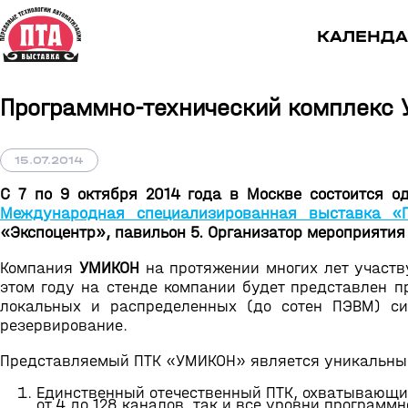
КАЛЕНДА
Программно-технический комплекс 
15.07.2014
C 7 по 9 октября 2014 года в Москве состоится 
Международная специализированная выставка «Пе
«Экспоцентр», павильон 5. Организатор мероприятия
Компания
УМИКОН
на протяжении многих лет участв
этом году на стенде компании будет представлен п
локальных и распределенных (до сотен ПЭВМ) сис
резервирование.
Представляемый ПТК «УМИКОН» является уникальным
Единственный отечественный ПТК, охватывающи
от 4 до 128 каналов, так и все уровни программ