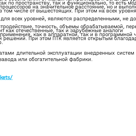
ак по пространству, так и функционально, то есть м
т процессоров на значительное расстояние, но и выпол
в том числе от вышестоящих. При этом на всех уровн
для всех уровней, являются распределенными, не д
стродействие, точность, объемы обрабатываемой, пе
ит как отечественные, так и зарубежные аналоги
 применения, как в аппаратной, так и в программной 
й решений. При этом ПТК является открытым благода
р.
атами длительной эксплуатации внедренных систем
 завода или обогатительной фабрики.
kets/