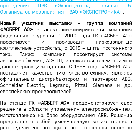
проведения: ЦВК «Экспоцентр», павильон 5.
Организатор мероприятия -
ЗАО «ЭКСПОТРОНИКА»
.
Новый участник выставки - группа компаний
«АСБЕРГ АС»
- электроинжиниринговая компания
федерального уровня. С 2000 года ГК «АСБЕРГ АС»
проектирует и производит низковольтные
комплектные устройства, с 2013 - щиты постоянного
тока. Также компания проектирует системы
энергоснабжения, АСУ ТП, занимается телеметрией и
диспетчеризацией зданий. С 1998 года «АСБЕРГ АС»
поставляет качественную электротехнику, являясь
официальным дистрибьютором и партнером ABB,
Schneider Electric, Legrand, Rittal, Siemens и др.
европейских производителей.
На стенде
ГК «АСБЕРГ АС»
продемонстрирует свое
решение в области управления электроснабжением,
изготовленное на базе оборудования ABB. Решение
представляет собой уменьшенную копию главного
распределительного щита со встроенной панелью