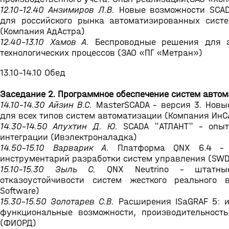
12.10-12.40 Анзимиров Л.В.
Новые возможности SCAD
для российского рынка автоматизированных сист
(Компания АдАстра)
12.40-13.10 Хамов А.
Беспроводные решения для а
технологических процессов (ЗАО «ПГ «Метран»)
13.10-14.10 Обед
Заседание 2. Программное обеспечение систем авто
14.10-14.30 Айзин В.С.
MasterSCADA – версия 3. Новы
для всех типов систем автоматизации (Компания ИнС
14.30-14.50 Апухтин Д. Ю.
SCADA "АТЛАНТ" - опыт
интеграции (Ивэлектроналадка)
14.50-15.10 Варварик А.
Платформа QNX 6.4 – 
инструментарий разработки систем управления (SWD
15.10-15.30 Зыль С.
QNX Neutrino – штатны
отказоустойчивости систем жесткого реального
Software)
15.30-15.50 Золотарев С.В.
Расширения ISaGRAF 5: 
функциональные возможности, производительность
(ФИОРД)