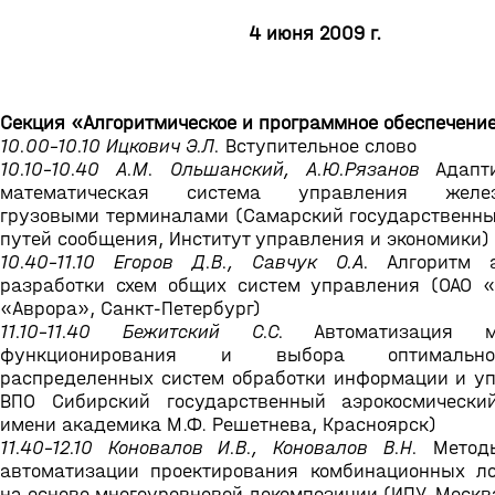
4 июня 2009 г.
Секция «Алгоритмическое и программное обеспечени
10.00-10.10 Ицкович Э.Л.
Вступительное слово
10.10-10.40 А.М. Ольшанский, А.Ю.Рязанов
Адапти
математическая система управления желез
грузовыми терминалами (Самарский государственны
путей сообщения, Институт управления и экономики)
10.40-11.10 Егоров Д.В., Савчук О.А.
Алгоритм а
разработки схем общих систем управления (ОАО 
«Аврора», Санкт-Петербург)
11.10-11.40 Бежитский С.С.
Автоматизация мо
функционирования и выбора оптимально
распределенных систем обработки информации и уп
ВПО Сибирский государственный аэрокосмически
имени академика М.Ф. Решетнева, Красноярск)
11.40-12.10 Коновалов И.В., Коновалов В.Н.
Методы
автоматизации проектирования комбинационных ло
на основе многоуровневой декомпозиции (ИПУ, Москв