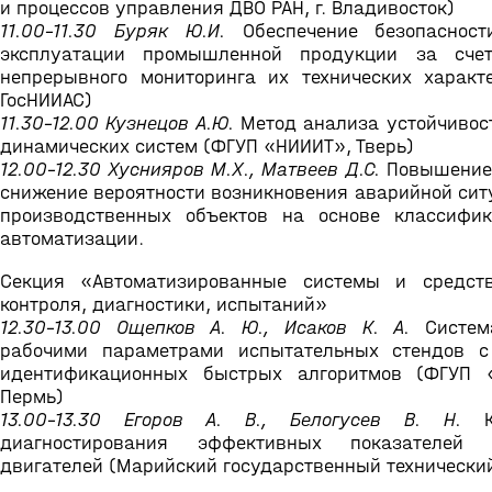
и процессов управления ДВО РАН, г. Владивосток)
11.00-11.30 Буряк Ю.И.
Обеспечение безопасност
эксплуатации промышленной продукции за счет
непрерывного мониторинга их технических характ
ГосНИИАС)
11.30-12.00 Кузнецов А.Ю.
Метод анализа устойчивос
динамических систем (ФГУП «НИИИТ», Тверь)
12.00-12.30 Хуснияров М.Х., Матвеев Д.С.
Повышение 
снижение вероятности возникновения аварийной сит
производственных объектов на основе классифи
автоматизации.
Секция «Автоматизированные системы и средств
контроля, диагностики, испытаний»
12.30-13.00 Ощепков А. Ю., Исаков К. А.
Систем
рабочими параметрами испытательных стендов с
идентификационных быстрых алгоритмов (ФГУП 
Пермь)
13.00-13.30 Егоров А. В., Белогусев В. Н.
Ко
диагностирования эффективных показателей э
двигателей (Марийский государственный технически