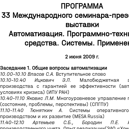
ПРОГРАММА
33 Международного семинара-през
выставки
Автоматизация. Программно-техн
средства. Системы. Примене
2 июня 2009 г.
Заседание 1. Общие вопросы автоматизации
10.00-10.10 Власов С.А.
Вступительное слово
10.10-10.40 Ицкович Э.Л.
Малобюджетная ав
производства с гарантией ее эффективности (ав
условиях кризиса) (ИПУ РАН)
10.40-11.10 Яковис Л.М.
Многоуровневое управление 
(состояние, проблемы, перспективы) (СПГПУ)
11.10-11.40 Тюняткин А.
Cистемы оперативного
производством и их развитие (MESA Russia)
11.40-12.10 Артемьев С.Б., Бородин П.Е.
Ав
производственного учета. Опыт реализации(ЗАО «Хон