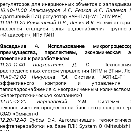
регуляторов для инерционных объектов с запаздыва
10.40-11.00 Александров А.Г., Резков И.Г., Паленов 
адаптивный ПИД регулятор ЧАР-ПИД-W1 (ИПУ РАН)
11.00-11.20 Крижевский П.В., Левин И.К.
Новый алгори
насосной станцией зоны водоснабжения крупног
«Индасофт», ИПУ РАН)
Заседание 4. Использование микропроцессо
преимущества, перспективы, экономическая эф
пожелания к разработчикам
11.20-11.40 Подхватилин Д. С.
Технология
распределенных систем управления (ИТМ и ВТ им. Ле
11.40-12.00 Никулина Т.А.
Система "АСПиД-Т" к
эффективного контроля и управления пр
тепловодоснабжения с неограниченным количеством 
«Электротехническая Компания»)
12.00-12.20 Варшавский З.М.
Системы авт
технологических процессов на базе контроллеров с
(ЗАО «Эмикон»)
12.20-12.40 Зубов С.А.
Автоматизация технологичес
нефтепереработки на базе ПЛК System Q (Mitsubishi E