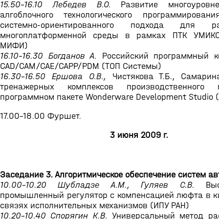
15.50-16.10 Лебедев В.О.
Развитие многоуровне
алгоблочного технологического программирован
системно-ориентированного подхода для ра
многоплатформенной среды в рамках ПТК УМИК
МИФИ)
16.10-16.30 Богданов А.
Российский программный ко
CAD/CAM/CAE/CAPP/PDM (ТОП Системы)
16.30-16.50 Ершова О.В.,
Чистякова Т.Б., Самарин
тренажерных комплексов производственного
программном пакете Wonderware Development Studio 
17.00-18.00 Фуршет.
3 июня 2009 г.
Заседание 3. Алгоритмическое обеспечение систем а
10.00-10.20 Шубладзе А.М., Гуляев С.В.
Высо
промышленный регулятор с компенсацией люфта в к
связях исполнительных механизмов (ИПУ РАН)
10.20-10.40 Спорягин К.В.
Универсальный метод ра