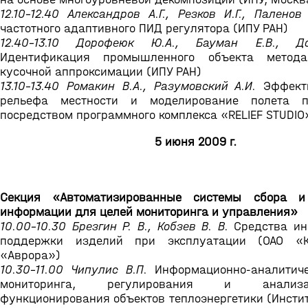
12.10-12.40 Александров А.Г., Резков И.Г., Паленов
частотного адаптивного ПИД регулятора (ИПУ РАН)
12.40-13.10 Дорофеюк Ю.А., Бауман Е.В., Д
Идентификация промышленного объекта метод
кусочной аппроксимации (ИПУ РАН)
13.10-13.40 Ромакин В.А., Разумовский А.И.
Эффект
рельефа местности и моделирование полета п
посредством программного комплекса «RELIEF STUDIO
5 июня 2009 г.
Секция «Автоматизированные системы сбора и
информации для целей мониторинга и управления»
10.00-10.30 Брезгин Р. В., Кобзев В. В.
Средства ин
поддержки изделий при эксплуатации (ОАО «
«Аврора»)
10.30-11.00 Чипулис В.П.
Информационно-аналитиче
мониторинга, регулирования и анали
функционирования объектов теплоэнергетики (Инсти