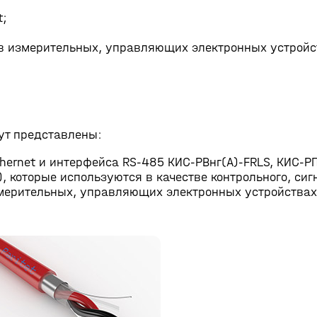
t;
в измерительных, управляющих электронных устройс
ут представлены:
ernet и интерфейса RS-485 КИС-РВнг(А)-FRLS, КИС-РП
г), которые используются в качестве контрольного, си
змерительных, управляющих электронных устройства