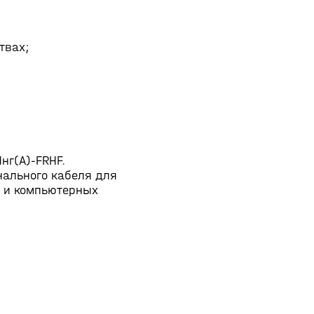
твах;
нг(А)-FRHF.
гнального кабеля для
х и компьютерных