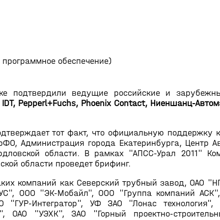
 программное обеспечение)
е подтвердили ведущие российские и зарубежны
 IDT, Pepperl+Fuchs, Phoenix Contact, Ниеншанц-Авто
одтверждает тот факт, что официальную поддержку 
ФО, Администрация города Екатеринбурга, Центр Ав
дловской области. В рамках "АПСС-Урал 2011" Ко
ской области проведет брифинг.
аких компаний как Северский трубный завод, ОАО "Н
УС", ООО "ЭК-Мобайл", ООО "Группа компаний АСК"
 "ГУР-Интегратор", УФ ЗАО "Лонас технология", 
я", ОАО "УЭХК", ЗАО "Горный проектно-строитель