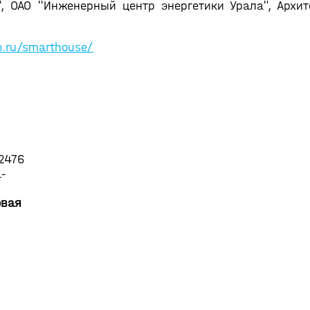
 ОАО "Инженерный центр энергетики Урала", Архит
o.ru/smarthouse/
2476
a-
овая