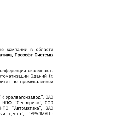
е компании в области
матика, Прософт-Системы
конференции оказывают:
томатизации Зданий (г.
митет по промышленной
ПК Уралвагонзавод", ОАО
, НПФ "Сенсорика", ООО
НПО "Автоматика", ЗАО
ный центр", "УРАЛМАШ-