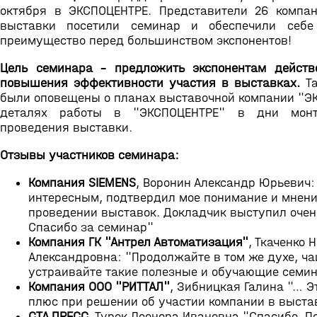
октября в ЭКСПОЦЕНТРЕ. Представители 26 компан
выставки посетили семинар и обеспечили себе 
преимущество перед большинством экспонентов!
Цель семинара – предложить экспонентам дейст
повышения эффективности участия в выставках.
Т
были оповещены о планах выставочной компании "Э
деталях работы в "ЭКСПОЦЕНТРЕ" в дни монт
проведения выставки.
Отзывы участников семинара:
Компания SIEMENS
, Воронин Александр Юрьевич
интересным, подтвердил мое понимание и мнени
проведении выставок. Докладчик выступил очен
Спасибо за семинар"
Компания ГК "Антрел Автоматизация"
, Ткаченко 
Александровна: "Продолжайте в том же духе, ч
устраивайте такие полезные и обучающие семи
Компания ООО "РИТТАЛ"
, Зибницкая Галина "… Э
плюс при решении об участии компании в выста
СТА ПРЕСС
, Турок Леонора Ивановна "Спасибо. П