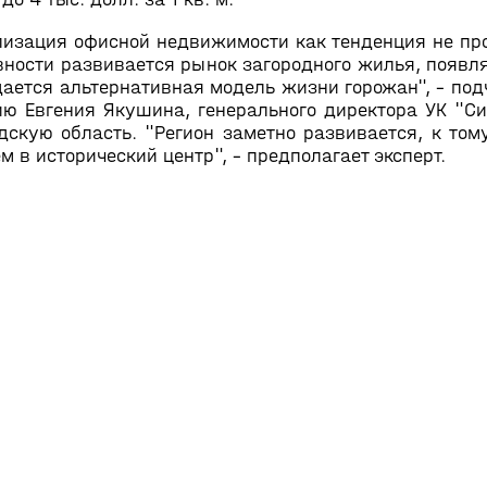
лизация офисной недвижимости как тенденция не про
вности развивается рынок загородного жилья, появ
ается альтернативная модель жизни горожан", – подч
нию Евгения Якушина, генерального директора УК "
дскую область. "Регион заметно развивается, к том
м в исторический центр", – предполагает эксперт.