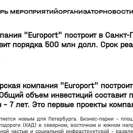
РЬ МЕРОПРИЯТИЙ
ОРГАНИЗАТОР
НОВОСТ
ния "Europort" построит в Санкт-П
ит порядка 500 млн долл. Срок реал
.
кая компания "Europort" построит 
 Общий объем инвестиций составит 
 – 7 лет. Это первые проекты компа
яется новым для Петербурга. Бизнес-парки – площ
втодороги (КАД) в северном, восточном и южном нап
исной частью и социальной инфраструктурой – развл