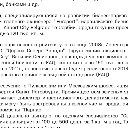
и, банками и др.
я, специализирующаяся на развитии бизнес-парков 
 главного акционера "Europort", израильского биз
 и "Airport City Belgrade" в Сербии. Среди текущих пр
дью 120 тыс. кв. м.
-парк начнет строиться уже в конце 2008г. Инвесто
ОО "Дороги Северо-Запада" (крупнейший акционер 
City" Василий Селиванов, площадь делового комплекс
енной близости от КАД, составит около 150 тыс. кв
ала 2011г., полностью проект будет реализован в 201
роектов в районе кольцевой автодороги (КАД).
ересечения с Пулковским или Московским шоссе, явл
 чертой Санкт-Петербурга. Преимуществом офисных з
читает директор инвестиционного департамента компа
ки могут быть востребованы в южной части города, ря
промзоны "Парнас".
 довольно выгодно: по оценкам специалистов "Colli
х варьирует от 100 до 500 долл. за 1 кв. м в год. Т
о 4 тыс. долл. за 1 кв. м.