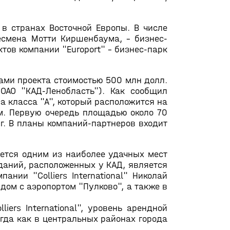
в странах Восточной Европы. В числе
несмена Мотти Киршенбаума, - бизнес-
оектов компании "Europort" – бизнес-парк
рами проекта стоимостью 500 млн долл.
ОАО "КАД-Ленобласть"). Как сообщил
а класса "А", который расположится на
. м. Первую очередь площадью около 70
3г. В планы компаний-партнеров входит
яется одним из наиболее удачных мест
даний, расположенных у КАД, является
нии "Colliers International" Николай
дом с аэропортом "Пулково", а также в
ers International", уровень арендной
огда как в центральных районах города