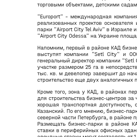
торговыми объектами, детскими садам
"Europort" – международная компани
реализованных проектов основателя и
парки "Airport City Tel Aviv" в Израиле
"Airport City Odessa" на Украине площа
Напомним, первый в районе КАД бизнес
выступят компании "Setl City" и О
генеральный директор компании "Setl 
участке размером 25 га в непосредств
тыс. кв. м девелопер завершит до нач
строительство еще двух аналогичных п
Кроме того, зона у КАД, в районах п
для строительства бизнес-центров за
хорошая транспортная доступность, с
Казанский. По его мнению, бизнес-пар
северной части Петербурга, в районе 
Размещать бизнес-парки в районе КАД
ставки в периферийных офисных здания
арендные ставки могут составлять от 1 д