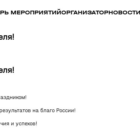
РЬ МЕРОПРИЯТИЙ
ОРГАНИЗАТОР
НОВОСТ
еля!
еля!
аздником!
езультатов на благо России!
чия и успехов!