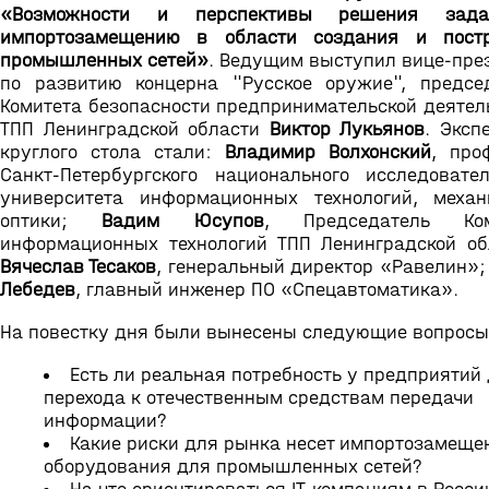
«Возможности и перспективы решения зад
импортозамещению в области создания и постр
промышленных сетей»
. Ведущим выступил вице-пре
по развитию концерна "Русское оружие", предсе
Комитета безопасности предпринимательской деятел
ТПП Ленинградской области
Виктор Лукьянов
. Эксп
круглого стола стали:
Владимир Волхонский
, про
Санкт-Петербургского национального исследовател
университета информационных технологий, меха
оптики;
Вадим Юсупов
, Председатель Ком
информационных технологий ТПП Ленинградской об
Вячеслав Тесаков
, генеральный директор «Равелин»
Лебедев
, главный инженер ПО «Спецавтоматика».
На повестку дня были вынесены следующие вопросы
Есть ли реальная потребность у предприятий
перехода к отечественным средствам передачи
информации?
Какие риски для рынка несет импортозамеще
оборудования для промышленных сетей?