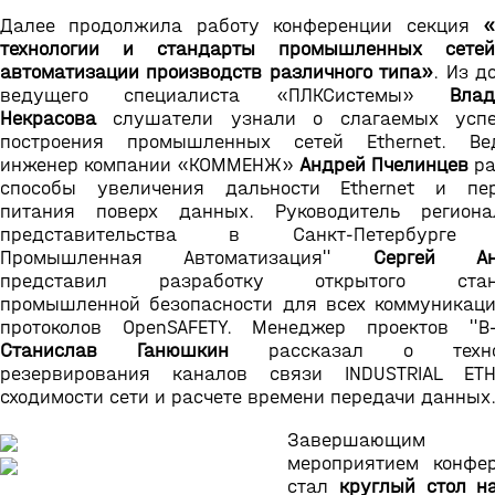
Далее продолжила работу конференции секция
«
технологии и стандарты промышленных сете
автоматизации производств различного типа»
. Из д
ведущего специалиста «ПЛКСистемы»
Влади
Некрасова
слушатели узнали о слагаемых успе
построения промышленных сетей Ethernet. Ве
инженер компании «КОММЕНЖ»
Андрей Пчелинцев
ра
способы увеличения дальности Ethernet и пер
питания поверх данных. Руководитель региона
представительства в Санкт-Петербурге
Промышленная Автоматизация"
Сергей Ан
представил разработку открытого стан
промышленной безопасности для всех коммуникац
протоколов OpenSAFETY. Менеджер проектов "В
Станислав Ганюшкин
рассказал о технол
резервирования каналов связи INDUSTRIAL ETH
сходимости сети и расчете времени передачи данных
Завершающим
мероприятием конфе
стал
круглый стол н