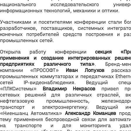
национального исследовательского универс
информационных технологий, механики и оптики.
Участниками и посетителями конференции стали бо
разработчиков, поставщиков, системных интеграт
конечных потребителей средств построения и ра
промышленных сетей.
Открыла работу конференции
секция «Пра
применения и создание интегрированных решен
предприятиях различного типа»
. Бренд-мен
компании «ПРОСОФТ»
Иван Лопухов
рассказ
промышленных коммутаторах и передатчиках Ethern
сетей IP-видеонаблюдения. Ведущий специ
«ПЛКСистемы»
Владимир Некрасов
привел пр
сетевых решений для различных отраслей, вк
нефтегазовую промышленность, железнодор
транспорт и электроэнергетику. Ведущий ин
«Ниеншанц Автоматика»
Александр Команцев
прод
тему применения беспроводной связи для автомат
на транспорте и для мониторинга удал