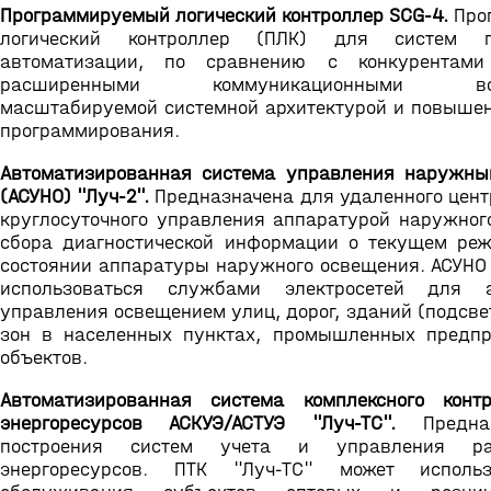
Программируемый логический контроллер SCG-4.
Про
логический контроллер (ПЛК) для систем п
автоматизации, по сравнению с конкурентам
расширенными коммуникационными возм
масштабируемой системной архитектурой и повышен
программирования.
Автоматизированная система управления наружн
(АСУНО) "Луч-2".
Предназначена для удаленного цент
круглосуточного управления аппаратурой наружног
сбора диагностической информации о текущем ре
состоянии аппаратуры наружного освещения. АСУНО 
использоваться службами электросетей для а
управления освещением улиц, дорог, зданий (подсве
зон в населенных пунктах, промышленных предп
объектов.
Автоматизированная система комплексного конт
энергоресурсов АСКУЭ/АСТУЭ "Луч-ТС".
Предназ
построения систем учета и управления рас
энергоресурсов. ПТК "Луч-ТС" может исполь