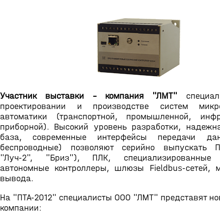
Участник выставки - компания "ЛМТ"
специал
проектировании и производстве систем микро
автоматики (транспортной, промышленной, инфр
приборной). Высокий уровень разработки, надежн
база, современные интерфейсы передачи да
беспроводные) позволяют серийно выпускать ПТ
"Луч-2", "Бриз"), ПЛК, специализированные 
автономные контроллеры, шлюзы Fieldbus-сетей, 
вывода.
На "ПТА-2012" специалисты ООО "ЛМТ" представят н
компании: