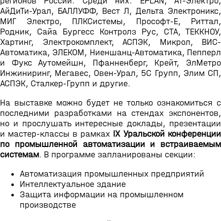
регионов России. Среди них: EPLAN, АТ-Электро,
АйДиТи-Урал, БАЛЛУФФ, Вест Л, Дельта Электроникс,
МИГ Электро, ПЛКСистемы, Прософт-Е, Риттал,
Родник, Сайа Бургесс Контролз Рус, СТА, ТЕККНОУ,
Хартинг, Электрокомплект, АСПЭК, Микрол, ВИС-
Автоматика, ЭЛЕКОМ, Ниеншанц-Автоматика, Пепперл
и Фукс Аутомейшн, Пфанненберг, Крейт, ЭлМетро
Инжиниринг, Мегавес, Овен-Урал, 5С Групп, Элим СП,
АСПЭК, Сталкер-Групп и другие.
На выставке можно будет не только ознакомиться с
последними разработками на стендах экспонентов,
но и прослушать интересные доклады, презентации
и мастер-классы в рамках
IX Уральской конференции
по промышленной автоматизации и встраиваемым
системам
. В программе запланированы секции:
Автоматизация промышленных предприятий
Интеллектуальное здание
Защита информации на промышленном
производстве