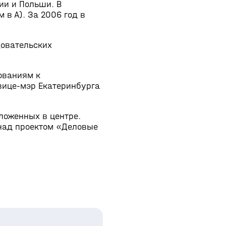
ии и Польши. В
 в А). За 2006 год в
довательских
ованиям к
вице-мэр Екатеринбурга
ложенных в центре.
 над проектом «Деловые