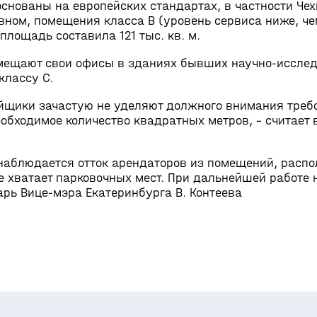
основаны на европейских стандартах, в частности Чех
вном, помещения класса В (уровень сервиса ниже, чем
площадь составила 121 тыс. кв. м.
змещают свои офисы в зданиях бывших научно-иссле
классу С.
ойщики зачастую не уделяют должного внимания треб
обходимое количество квадратных метров, - считает 
наблюдается отток арендаторов из помещений, распо
е хватает парковочных мест. При дальнейшей работе
арь Вице-мэра Екатеринбурга В. Контеева