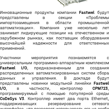
Инновационные продукты компании
Fastwel
будут
представлены в секции «Проблемы
импортозамещения в области промышленной
автоматизации». Компания уже несколько лет
занимает лидирующие позиции на отечественном и
зарубежном рынках, как поставщик оборудования
высочайшей надежности для ответственных
применений.
Участники мероприятия познакомятся с
универсальным программно-аппаратным комплексом
Fastwel I/O
, предназначенным для создания
распределенных автоматизированных систем сбора
данных и управления. В докладе будут
представлены новинки модульной линейки
Fastwel
I/O
, в частности, контроллер
CPM723
,
программируемый с помощью популярной среды
CoDeSys V3
. Контроллер имеет два порта Ethernet
поддерживающих резервирование сетевого
интерфейса, что позволяет использовать его на особо