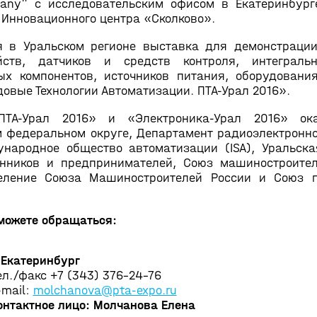
any" с исследовательским офисом в Екатеринбург
 Инновационного центра «Сколково».
 в Уральском регионе выставка для демонстрации
йств, датчиков и средств контроля, интеграль
вых компонентов, источников питания, оборудовани
овые Технологии Автоматизации. ПТА-Урал 2016».
ТА-Урал 2016» и «Электроника-Урал 2016» ока
м федеральном округе, Департамент радиоэлектрон
народное общество автоматизации (ISA), Уральск
нников и предпринимателей, Союз машиностроите
деление Союза Машиностроителей России и Союз 
 можете обращаться:
. Екатеринбург
ел./факс +7 (343) 376-24-76
-mail:
molchanova@pta-expo.ru
онтактное лицо: Молчанова Елена