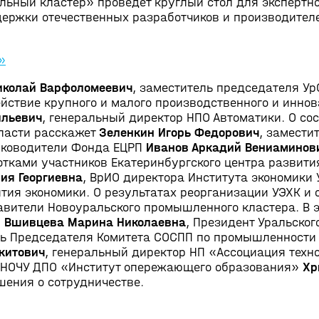
ьный кластер» проведет круглый стол для экспертн
держки отечественных разработчиков и производител
»
колай Варфоломеевич
, заместитель председателя Ур
йствие крупного и малого производственного и инно
ильевич
, генеральный директор НПО Автоматики. О сос
ласти расскажет
Зеленкин Игорь Федорович
, замести
уководители Фонда ЕЦРП
Иванов Аркадий Вениаминов
ками участников Екатеринбургского центра развити
ия Георгиевна
, ВрИО директора Института экономики 
ия экономики. О результатах реорганизации УЭХК и 
вители Новоуральского промышленного кластера. В 
П
Вшивцева Марина Николаевна
, Президент Уральског
ль Председателя Комитета СОСПП по промышленности
китович
, генеральный директор НП «Ассоциация техн
 НОЧУ ДПО «Институт опережающего образования»
Хр
шения о сотрудничестве.