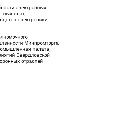
бласти электронных
атных плат,
одства электроники.
олномочного
шленности Минпромторга
промышленная палата,
риятий Свердловской
боронных отраслей