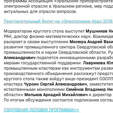
программы Ассоциация «Уральский приборостроител
электронной отрасли в Уральском регионе, мер под
актуальных для отрасли вопросов.
Пригласительный билет на «Электроника-Урал 2016
Модератором круглого стола выступит
Мушников Ни
РАН, доктор физико-математических наук. Взаимоде
раскроет в своем выступлении
Мисюра Андрей Вас
развития промышленного сектора Свердловской об
промышленности и науки Свердловской области. Р
Александрович
поделятся инновационными разработ
мерами государственной поддержки.
Лаврикова Юл
промышленным кластерам как инструментам развит
производственного объединения расскажут предста
круглого стола также войдут вице-президент СОСП
кластера
Чурсин Сергей Александрович
, заместите
естественными монополиями
Семёнов Владимир Ни
области»
Мильков Аркадий Михайлович
и директор
По итогам обсуждения состоится подписание согла
ПОДРОБНАЯ ДЕЛОВАЯ ПРОГРАММА>>