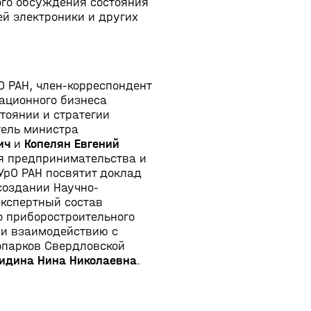
ого обсуждения состояния
ей электроники и других
О РАН, член-корреспондент
вационного бизнеса
тоянии и стратегии
тель министра
ич
и
Копелян Евгений
я предпринимательства и
УрО РАН посвятит доклад
создании Научно-
экспертный состав
о приборостроительного
 и взаимодействию с
опарков Свердловской
идина Нина Николаевна
.