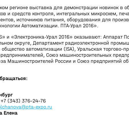
ком регионе выставка для демонстрации новинок в о
ов и средств контроля, интегральных микросхем, печ
ентов, источников питания, оборудования для произв
нологии Автоматизации. ПТА-Урал 2016».
» и «Электроника-Урал 2016» оказывают: Аппарат П
льном округе, Департамент радиоэлектронной промы
общество автоматизации (ISA), Уральская торгово-
предпринимателей, Союз машиностроительных предп
юза Машиностроителей России и Союз предприятий о
обращаться:
инбург
 +7 (343) 376-24-76
lchanova@pta-expo.ru
а Елена