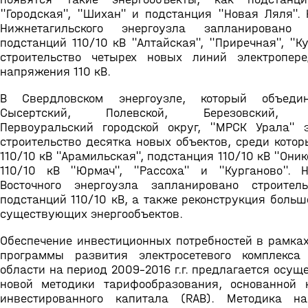
"Городская", "Шихан" и подстанция "Новая Ляля". 
Нижнетагильского энергоузла запланировано с
подстанций 110/10 кВ "Алтайская", "Приречная", "К
строительство четырех новых линий электропер
напряжения 110 кВ.
В Свердловском энергоузле, который объед
Сысертский, Полевской, Березовский, А
Первоуральский городской округ, "МРСК Урала" 
строительство десятка новых объектов, среди кото
110/10 кВ "Арамильская", подстанция 110/10 кВ "Оник
110/10 кВ "Юрмач", "Рассоха" и "Курганово". 
Восточного энергоузла запланировано строител
подстанций 110/10 кВ, а также реконструкция больш
существующих энергообъектов.
Обеспечение инвестиционных потребностей в рамках
программы развития электросетевого комплекса
области на период 2009-2016 г.г. предлагается осуще
новой методики тарифообразования, основанной 
инвестированного капитала (RAB). Методика н