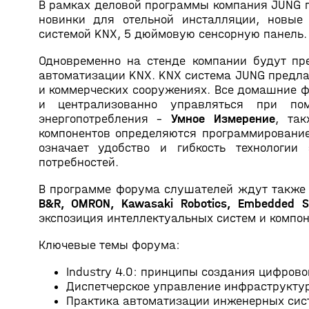
В рамках деловой программы компания JUNG п
новинки для отельной инсталляции, новые в
системой KNX, 5 дюймовую сенсорную панель.
Одновременно на стенде компании будут пр
автоматизации KNX. KNX система JUNG предлаг
и коммерческих сооружениях. Все домашние ф
и централизованно управляться при пом
энергопотребления -
Умное Измерение
, та
компонентов определяются программирование
означает удобство и гибкость технологи
потребностей.
В программе форума слушателей ждут также 
B&R, OMRON, Kawasaki Robotics, Embedded Sys
экспозиция интеллектуальных систем и компон
Ключевые темы форума:
Industry 4.0: принципы создания цифрово
Диспетчерское управление инфраструкту
Практика автоматизации инженерных сис