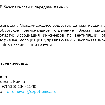
 безопасности и передачи данных
зывают: Международное общество автоматизации (I
ербургское региональное отделение Союза маш
области; Ассоциация инженеров по вентиляции, о
плофизике; Ассоциация управляющих и эксплуатаци
Club России, СНГ и Балтии.
отрудничества:
ква
емова Ирина
: +7(495) 234-22-10
ail:
efremova.i@expotronica.ru