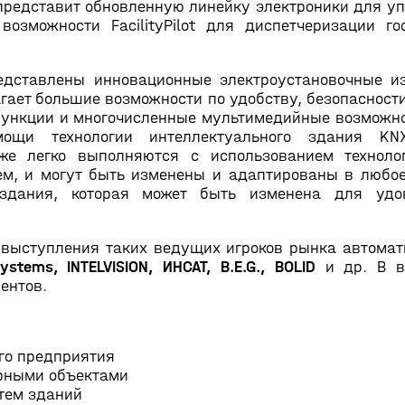
редставит обновленную линейку электроники для уп
озможности FacilityPilot для диспетчеризации го
едставлены инновационные электроустановочные и
ает большие возможности по удобству, безопасности 
ункции и многочисленные мультимедийные возможнос
ощи технологии интеллектуального здания KN
кже легко выполняются с использованием технол
м, и могут быть изменены и адаптированы в любое
и здания, которая может быть изменена для удо
выступления таких ведущих игроков рынка автомат
tems, INTELVISION, ИНСАТ, B.E.G., BOLID
и др. В в
ентов.
го предприятия
рными объектами
тем зданий