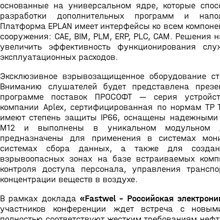
основанные на универсальном ядре, которые спос
разработки дополнительных программ и напол
Платформа ЕPLAN имеет интерфейсы ко всем компоне
сооружения: CAE, BIM, PLM, ERP, PLC, CAM. Решения 
увеличить эффективность функционирования сл
эксплуатационных расходов.
Эксклюзивное взрывозащищенное оборудование с
Вниманию слушателей будет представлена презе
программе поставок ПРОСОФТ — серия устройст
компании Aplex, сертифицированная по нормам ТР 
имеют степень защиты IP66, оснащены надежными
M12 и выполнены в уникальном модульном д
предназначены для применения в системах мони
системах сбора данных, а также для создан
взрывоопасных зонах на базе встраиваемых комп
контроля доступа персонала, управления трансп
концентрации веществ в воздухе.
В рамках доклада
«Fastwel – Российская электрон
участников конференции ждет встреча с новыми
полностью соответствуют жестким требованиям нефт