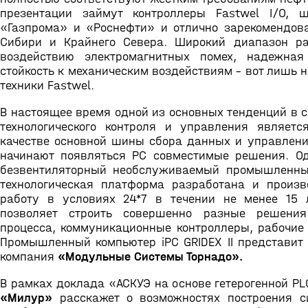
презентации займут контроллеры Fastwel I/O, 
«Газпрома» и «Роснефти» и отлично зарекомендов
Сибири и Крайнего Севера. Широкий диапазон ра
воздействию электромагнитных помех, надежна
стойкость к механическим воздействиям – вот лишь 
техники Fastwel.
В настоящее время одной из основных тенденций в 
технологического контроля и управления являет
качестве основной шины сбора данных и управлени
начинают появляться РС совместимые решения. О
безвентиляторный необслуживаемый промышленный
технологическая платформа разработана и произ
работу в условиях 24*7 в течении не менее 15 л
позволяет строить совершенно разные решения 
процесса, коммуникационные контроллеры, рабочие 
Промышленный компьютер iPC GRIDEX II представит 
компания
«Модульные Системы Торнадо».
В рамках доклада «АСКУЭ на основе гетерогенной P
«Милур»
расскажет о возможностях построения си