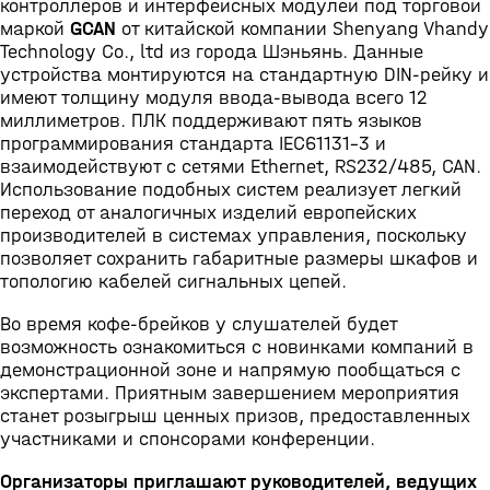
контроллеров и интерфейсных модулей под торговой
маркой
GCAN
от китайской компании Shenyang Vhandy
Technology Co., ltd из города Шэньянь. Данные
устройства монтируются на стандартную DIN-рейку и
имеют толщину модуля ввода-вывода всего 12
миллиметров. ПЛК поддерживают пять языков
программирования стандарта IEC61131-3 и
взаимодействуют с сетями Ethernet, RS232/485, CAN.
Использование подобных систем реализует легкий
переход от аналогичных изделий европейских
производителей в системах управления, поскольку
позволяет сохранить габаритные размеры шкафов и
топологию кабелей сигнальных цепей.
Во время кофе-брейков у слушателей будет
возможность ознакомиться с новинками компаний в
демонстрационной зоне и напрямую пообщаться с
экспертами. Приятным завершением мероприятия
станет розыгрыш ценных призов, предоставленных
участниками и спонсорами конференции.
Организаторы приглашают руководителей, ведущих