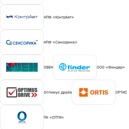
НПФ «КонтрАвт»
НПФ «Сенсорика»
ОВЕН
ООО «Финдер»
Оптимус драйв
ОРТИС
ПК «ОПТИ»