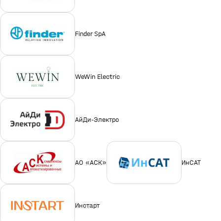
Finder SpA
WeWin Electric
АйДи-Электро
АО «АСК»
ИнСАТ
Инстарт