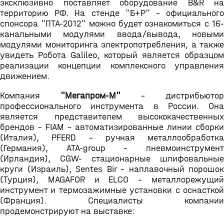
эксклюзивно поставляет оборудование B&R на
территорию РФ. На стенде "Б+Р" - официального
спонсора "ПТА-2012" можно будет ознакомиться с 16-
канальными модулями ввода/вывода, новыми
модулями мониторинга электропотребления, а также
увидеть Робота Galileo, который является образцом
реализации концепции комплексного управления
движением.
Компания
"Мегапром-М"
– дистрибьютор
профессионального инструмента в России. Она
является представителем высококачественных
брендов - FIAM – автоматизированные линии сборки
(Италия), PFERD – ручная металлообработка
(Германия), ATA-group – пневмоинструмент
(Ирландия), CGW- стационарные шлифовальные
круги (Израиль), Sentes Bir – наплавочный порошок
(Турция), MAGAFOR и ELCO – металлорежущий
инструмент и термозажимные установки с оснасткой
(Франция). Специалисты компании
продемонстрируют на выставке: