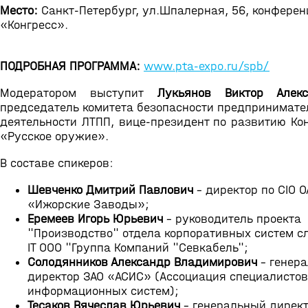
Место:
Санкт-Петербург, ул.Шпалерная, 56, конферен
«Конгресс».
ПОДРОБНАЯ ПРОГРАММА:
www.pta-expo.ru/spb/
Модератором выступит
Лукьянов Виктор Алекс
председатель комитета безопасности предпринимате
деятельности ЛТПП, вице-президент по развитию Ко
«Русское оружие».
В составе спикеров:
Шевченко Дмитрий Павлович
- директор по CIO О
«Ижорские Заводы»;
Еремеев Игорь Юрьевич
- руководитель проекта
"Производство" отдела корпоративных систем 
IT ООО "Группа Компаний "Севкабель";
Солодянников Александр Владимирович
- генер
директор ЗАО «АСИС» (Ассоциация специалистов
информационных систем);
Тесаков Вячеслав Юрьевич
- генеральный дирек