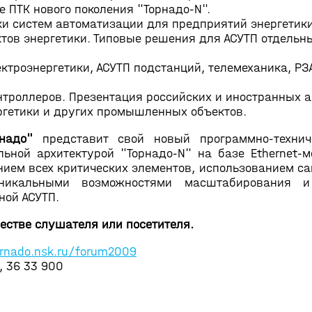
 ПТК нового поколения "Торнадо-N".
и систем автоматизации для предприятий энергетики
тов энергетики. Типовые решения для АСУТП отдель
ектроэнергетики, АСУТП подстанций, телемеханика, Р
троллеров. Презентация российских и иностранных 
ргетики и других промышленных объектов.
надо"
представит свой новый программно-технич
льной архитектурой "Торнадо-N" на базе Ethernet-
ием всех критических элементов, использованием са
уникальными возможностями масштабирования и
ной АСУТП.
естве слушателя или посетителя.
rnado.nsk.ru/forum2009
, 36 33 900