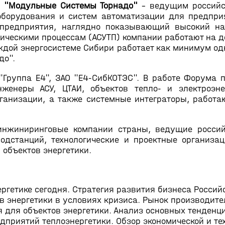
й "Модульные Системы Торнадо"
- ведущим российс
борудования и систем автоматизации для предприя
 предприятия, наглядно показывающий высокий нау
ическими процессам (АСУТП) компании работают на д
аждой энергосистеме Сибири работает как минимум о
до".
"Группа Е4", ЗАО "Е4-СибКОТЭС". В работе Форума п
женеры АСУ, ЦТАИ, объектов тепло- и электроэне
ганизации, а также системные интеграторы, работаю
нжиниринговые компании страны, ведущие россий
одстанций, технологические и проектные организац
 объектов энергетики.
ргетике сегодня. Стратегия развития бизнеса Россий
 энергетики в условиях кризиса. Рынок производител
я для объектов энергетики. Анализ основных тенденц
дприятий теплоэнергетики. Обзор экономической и те