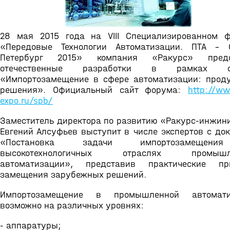
28 мая 2015 года на VIII Специализированном 
«Передовые Технологии Автоматизации. ПТА – 
Петербург 2015» компания «Ракурс» предс
отечественные разработки в рамках с
«Импортозамещение в сфере автоматизации: прод
решения». Официальный сайт форума:
http://ww
expo.ru/spb/
Заместитель директора по развитию «Ракурс-инжин
Евгений Алсуфьев выступит в числе экспертов с до
«Постановка задачи импортозамещен
высокотехнологичных отраслях промышл
автоматизации», представив практические пр
замещения зарубежных решений.
Импортозамещение в промышленной автомати
возможно на различных уровнях:
- аппаратуры;