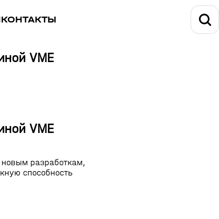
И
КОНТАКТЫ
иной VME
иной VME
 новым разработкам,
скную способность