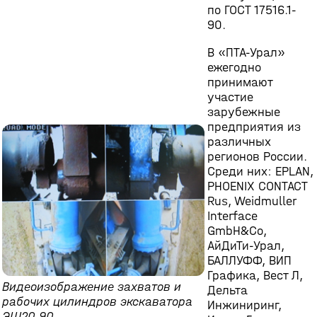
по ГОСТ 17516.1-
90.
В «ПТА-Урал»
ежегодно
принимают
участие
зарубежные
предприятия из
различных
регионов России.
Среди них: EPLAN,
PHOENIX CONTACT
Rus, Weidmuller
Interface
GmbH&Co,
АйДиТи-Урал,
БАЛЛУФФ, ВИП
Графика, Вест Л,
Видеоизображение захватов и
Дельта
рабочих цилиндров экскаватора
Инжиниринг,
ЭШ20.90.