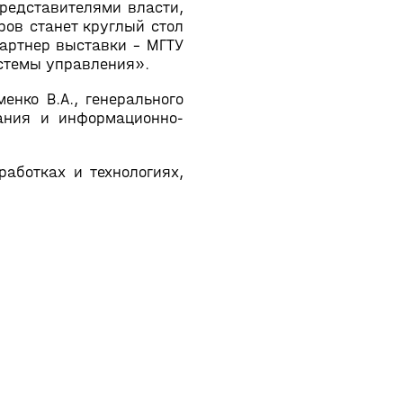
редставителями власти,
ов станет круглый стол
артнер выставки - МГТУ
истемы управления».
нко В.А., генерального
ания и информационно-
аботках и технологиях,