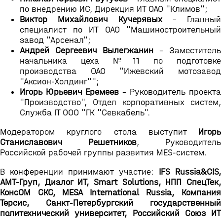
по внедрению ИС, Дирекция ИТ ОАО "Климов";
Виктор Михайлович Кучерявых
- Главный
специалист по ИТ ОАО "Машиностроительный
завод "Арсенал";
Андрей Сергеевич Вылегжанин
- Заместитель
начальника цеха №11 по подготовке
производства ОАО "Ижевский мотозавод
"Аксион-Холдинг"";
Игорь Юрьевич Еремеев
- Руководитель проекта
"Производство", Отдел корпоративных систем,
Служба IT ООО "ГК "Севкабель".
Модератором круглого стола выступит
Игорь
Станиславович Решетников
, Руководитель
Российской рабочей группы развития MES-систем.
В конференции принимают участие:
IFS Russia&CIS
АМТ-Груп, Диалог ИТ, Smart Solutions, НПП СпецТек,
КонсОМ СКС, MESA International Russia, Компания
Терсис, Санкт-Петербургский государственный
политехнический университет, Российский Союз ИТ