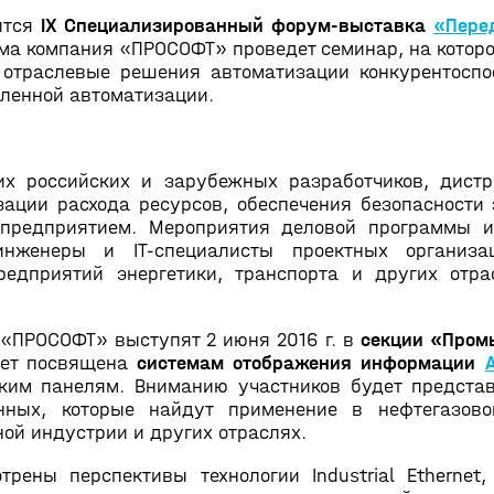
ится
IX Специализированный форум-выставка
«Перед
ума компания «ПРОСОФТ» проведет семинар, на котор
 отраслевые решения автоматизации конкурентоспо
ленной автоматизации.
х российских и зарубежных разработчиков, дистр
ации расхода ресурсов, обеспечения безопасности
 предприятием. Мероприятия деловой программы и
инженеры и IT-специалисты проектных организа
редприятий энергетики, транспорта и других отр
 «ПРОСОФТ» выступят 2 июня 2016 г. в
секции «Пром
дет посвящена
системам отображения информации
ким панелям. Вниманию участников будет предста
нных, которые найдут применение в нефтегазов
ой индустрии и других отраслях.
рены перспективы технологии Industrial Etherne