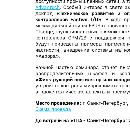
доступности промышленных сетей, а 
Advantech
. Особый интерес в свете а
доклад
«Техническое развитие и 
контроллеров Fastwel I/O»
. В ходе п
межмодульной шины FBUS с повышенной
Change, функциональных возможностя
контроллера CPM723 с поддержкой 
будут приведены примеры применения
частности, внедрение системы на к
«Аврора».
Важной частью семинара станет выс
распределительных шкафов и кор
«Фильтрующий вентилятор или холоди
устройств контроля микроклимата шка
а также технические аспекты и преим
Место проведения:
г. Санкт-Петербург,
Схема проезда
До встречи на «ПТА – Санкт-Петербург 