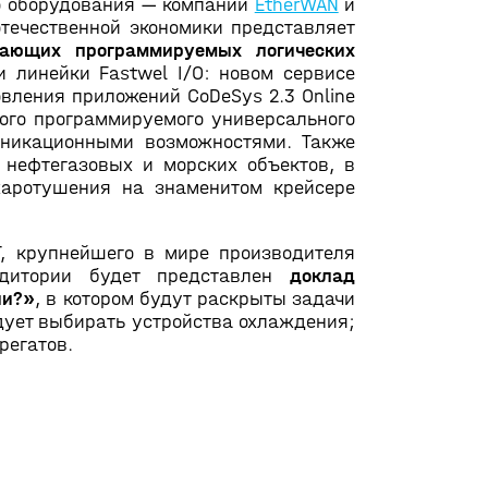
го оборудования — компаний
EtherWAN
и
отечественной экономики представляет
щающих программируемых логических
и линейки Fastwel I/O: новом сервисе
вления приложений CoDeSys 2.3 Online
ого программируемого универсального
никационными возможностями. Также
 нефтегазовых и морских объектов, в
жаротушения на знаменитом крейсере
, крупнейшего в мире производителя
дитории будет представлен
доклад
ии?»
, в котором будут раскрыты задачи
дует выбирать устройства охлаждения;
регатов.