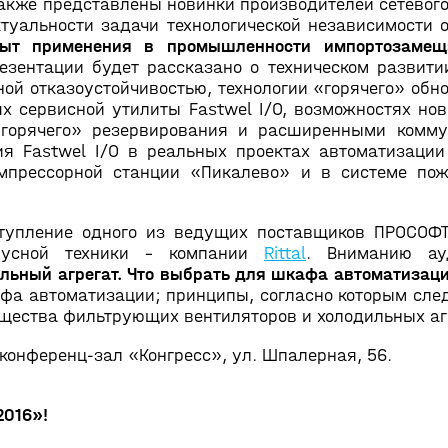
также представлены новинки производителей сетево
ктуальности задачи технологической независимости 
опыт применения в промышленности импортозаме
резентации будет рассказано о техническом развити
 отказоустойчивостью, технологии «горячего» обно
х сервисной утилиты Fastwel I/O, возможностях нов
«горячего» резервирования и расширенными комму
 Fastwel I/O в реальных проектах автоматизации
омпрессорной станции «Пикалево» и в системе по
тупление одного из ведущих поставщиков ПРОСОФТ
пусной техники - компании
Rittal
. Вниманию ау
льный агрегат. Что выбрать для шкафа автоматизац
фа автоматизации; принципы, согласно которым сле
ущества фильтрующих вентиляторов и холодильных аг
 конференц-зал «Конгресс», ул. Шпалерная, 56.
2016»!