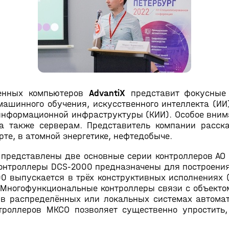
ленных компьютеров
AdvantiX
представит фокусные
машинного обучения, искусственного интеллекта (ИИ
информационной инфраструктуры (КИИ). Особое вним
а также серверам. Представитель компании расска
те, в атомной энергетике, нефтедобыче.
представлены две основные серии контроллеров АО
 Контроллеры DCS-2000 предназначены для построени
0 выпускается в трёх конструктивных исполнениях 
 Многофункциональные контроллеры связи с объекто
м в распределённых или локальных системах автома
троллеров МКСО позволяет существенно упростить,