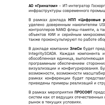
АО «Гринатом»
– ИТ-интегратор Госко
инфраструктуры современного промыш
В рамках доклада
НПП «Цифровые 
уделено доверенным накопителям USB
контроллеров NAND флеш-памяти, а т
объектов КИИ и серийным микросхема
также проконсультируют по работе обо
В докладе компании
ЭлеСи
будет пред
IntegritySCADA. Каждая компонента 
обособленная единица, выполняющая с
программным обеспечением сторонних
визуализации и конфигурирования. Б
возможности, возможности масштабир
рамках конференции будет представ
приведены примеры реализаций и стр
В рамках мероприятия
ПРОСОФТ
предс
систем как от ведущих отечественных
рынок в текущих условиях.