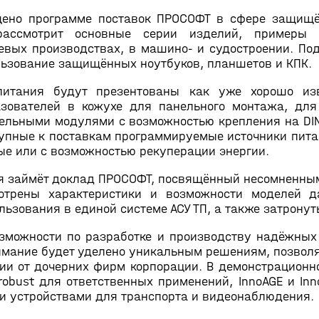
щено программе поставок ПРОСОФТ в сфере защищ
рассмотрит основные серии изделий, примеры
вых производствах, в машино- и судостроении. Под
льзование защищённых ноутбуков, планшетов и КПК.
итания будут презентованы как уже хорошо из
ователей в кожухе для панельного монтажа, для
ельными модулями с возможностью крепления на DIN-р
упные к поставкам программируемые источники питани
ые или с возможностью рекуперации энергии.
я займёт доклад ПРОСОФТ, посвящённый несомненным
отрены характеристики и возможности моделей д
льзования в единой системе АСУ ТП, а также затрону
зможности по разработке и производству надёжных
имание будет уделено уникальным решениям, позвол
ии от дочерних фирм корпорации. В демонстрационн
robust для ответственных применений, InnoAGE и I
и устройствами для транспорта и видеонаблюдения.