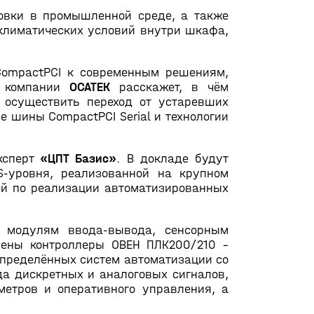
овки в промышленной среде, а также
климатических условий внутри шкафа,
CompactPCI к современным решениям,
ь компании
ОСАТЕК
расскажет, в чём
осуществить переход от устаревших
 шины CompactPCI Serial и технологии
ксперт
«ЦПТ Базис»
. В докладе будут
-уровня, реализованной на крупном
ей по реализации автоматизированных
 модулям ввода-вывода, сенсорным
лены контроллеры ОВЕН ПЛК200/210 –
пределённых систем автоматизации со
да дискретных и аналоговых сигналов,
метров и оперативного управления, а