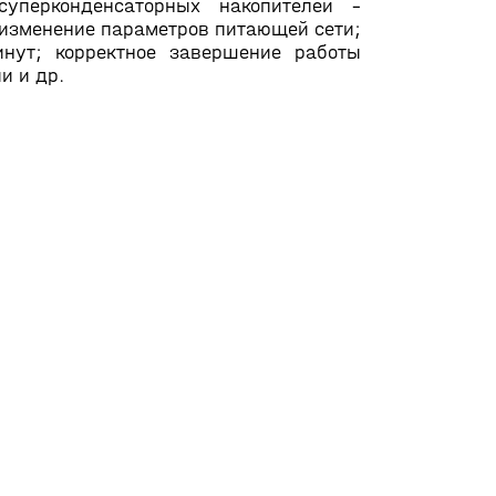
уперконденсаторных накопителей –
 изменение параметров питающей сети;
инут; корректное завершение работы
и и др.