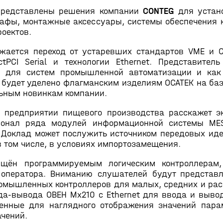
 представлены решения компании
CONTEG
для устан
афы, монтажные аксессуары, системы обеспечения 
оектов.
лжается переход от устаревших стандартов VME и 
PCI Serial и технологии Ethernet. Представител
 для систем промышленной автоматизации и как 
 будет уделено флагманским изделиям ОСАТЕК на базе
льным новинкам компании.
 предприятии пищевого производства расскажет э
ионал ряда модулей информационной системы MES
 Доклад может послужить источником передовых ид
в том числе, в условиях импортозамещения.
щён программируемым логическим контроллерам,
оператора. Вниманию слушателей будут представ
омышленных контроллеров для малых, средних и рас
да-вывода ОВЕН Мх210 с Ethernet для ввода и выво
енные для наглядного отображения значений пара
ачений.