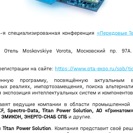
14-я специализированная конференция
«Передовые Те
, Отель Moskovskiye Vorota, Московский пр. 97А
регистрации на сайте:
https://www.pta-expo.ru/spb/ti
щенную программу, посвящённую актуальным в
вых реалиях, импортозамещения, поиска альтернат
я экспозиция интеллектуальных систем и компонентов
авят ведущие компании в области промышленной 
 EKF, Spectro-Data, Titan Power Solution, АО «Грина
, ЭМИКОН, ЭНЕРГО-СНАБ СПБ
и другие.
и
Titan Power Solution
. Компания представит своё ре