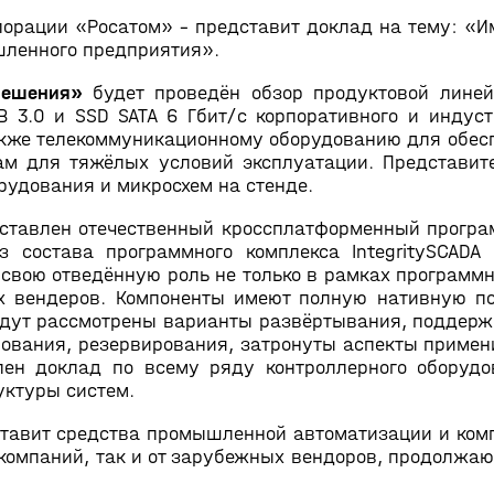
рпорации «Росатом» – представит доклад на тему: «
ленного предприятия».
решения»
будет проведён обзор продуктовой линей
 3.0 и SSD SATA 6 Гбит/c корпоративного и индуст
акже телекоммуникационному оборудованию для обес
м для тяжёлых условий эксплуатации. Представит
рудования и микросхем на стенде.
ставлен отечественный кроссплатформенный програм
из состава программного комплекса IntegritySCADA
вою отведённую роль не только в рамках программно
 вендеров. Компоненты имеют полную нативную по
удут рассмотрены варианты развёртывания, подде
ования, резервирования, затронуты аспекты примени
лен доклад по всему ряду контроллерного оборудо
уктуры систем.
тавит средства промышленной автоматизации и ком
 компаний, так и от зарубежных вендоров, продолжа